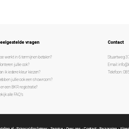
eelgestelde vragen
Contact
oe werkt in 6 termijnen betalen?
Stuartweg 3
onteren jullie ook?
Email:
info@
an ik iedere kleur kiezen?
Telefoon: 08
ebben jullie ook een showroom?
s er een BKR registratie?
ekijk alle FAQ's
aling.nl -
Privacy/disclaimer
-
Service
-
Over ons
-
Contact
-
Bezorging
-
Alge