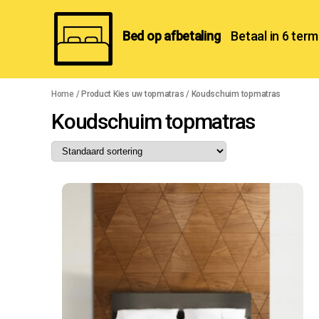
Bed op afbetaling
Betaal in 6 term
Bed
op
Home
/ Product Kies uw topmatras / Koudschuim topmatras
afbetaling
Koudschuim topmatras