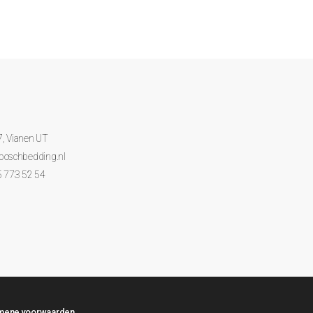
7, Vianen UT
boschbedding.nl
5 773 52 54
mene voorwaarden