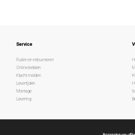
Service
V
Ruilen en retourneren
H
Online betalen
M
Klacht melden
K
Levertijden
H
Montage
I
Levering
B
Boxspring-op-afbet