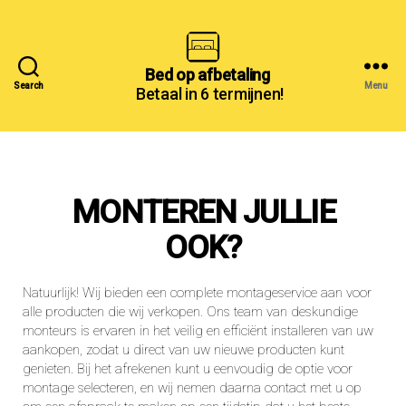
Bed
Bed op afbetaling
Search
Menu
Betaal in 6 termijnen!
op
afbetaling
MONTEREN JULLIE
OOK?
Natuurlijk! Wij bieden een complete montageservice aan voor
alle producten die wij verkopen. Ons team van deskundige
monteurs is ervaren in het veilig en efficiënt installeren van uw
aankopen, zodat u direct van uw nieuwe producten kunt
genieten. Bij het afrekenen kunt u eenvoudig de optie voor
montage selecteren, en wij nemen daarna contact met u op