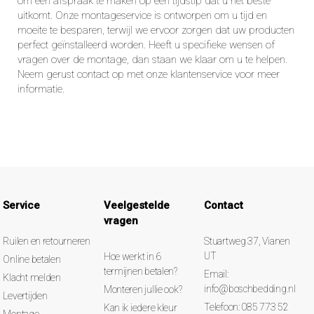
om een afspraak te maken op een tijdstip dat u het beste
uitkomt. Onze montageservice is ontworpen om u tijd en
moeite te besparen, terwijl we ervoor zorgen dat uw producten
perfect geïnstalleerd worden. Heeft u specifieke wensen of
vragen over de montage, dan staan we klaar om u te helpen.
Neem gerust contact op met onze klantenservice voor meer
informatie.
Service
Veelgestelde
Contact
vragen
Ruilen en retourneren
Stuartweg 37, Vianen
UT
Hoe werkt in 6
Online betalen
termijnen betalen?
Email:
Klacht melden
info@boschbedding.nl
Monteren jullie ook?
Levertijden
Telefoon: 085 773 52
Kan ik iedere kleur