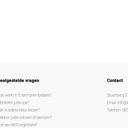
eelgestelde vragen
Contact
oe werkt in 6 termijnen betalen?
Stuartweg 3
onteren jullie ook?
Email:
info@
an ik iedere kleur kiezen?
Telefoon: 08
ebben jullie ook een showroom?
s er een BKR registratie?