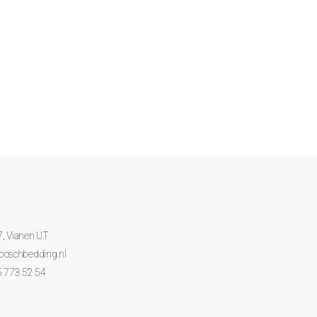
7, Vianen UT
boschbedding.nl
5 773 52 54