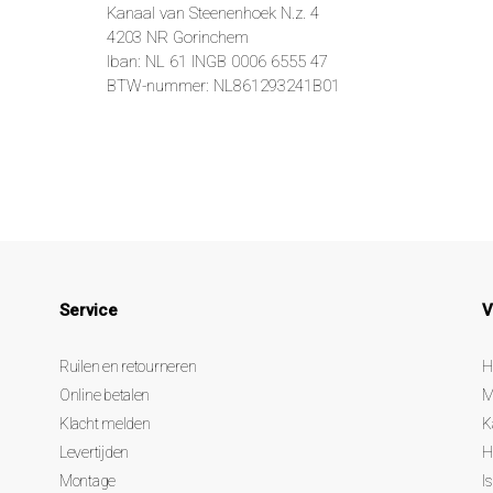
Kanaal van Steenenhoek N.z. 4
4203 NR Gorinchem
Iban: NL 61 INGB 0006 6555 47
BTW-nummer: NL861293241B01
Service
V
Ruilen en retourneren
H
Online betalen
M
Klacht melden
K
Levertijden
H
Montage
I