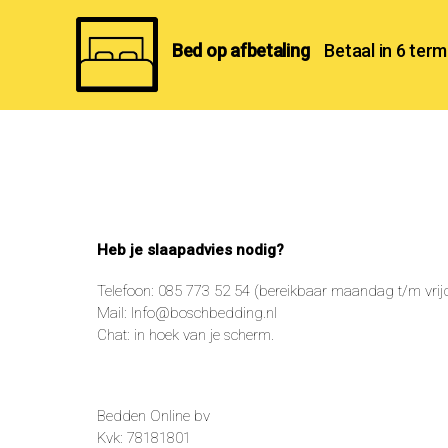
Bed op afbetaling
Betaal in 6 term
Bed
op
afbetaling
Heb je slaapadvies nodig?
Telefoon: 085 773 52 54 (bereikbaar maandag t/m vrijd
Mail:
Info@boschbedding.nl
Chat: in hoek van je scherm.
Bedden Online bv
Kvk: 78181801