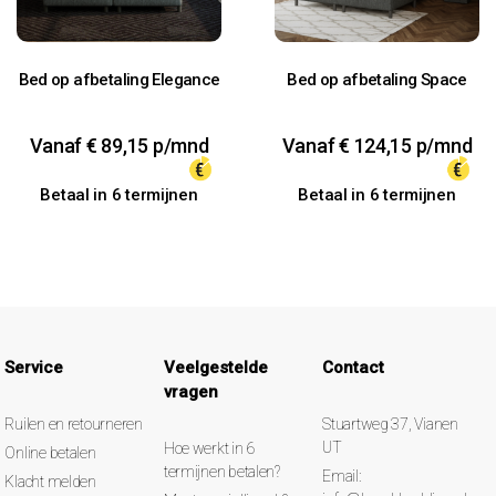
Bed op afbetaling Elegance
Bed op afbetaling Space
Vanaf
€
89,15
p/mnd
Vanaf
€
124,15
p/mnd
Betaal in 6 termijnen
Betaal in 6 termijnen
Service
Veelgestelde
Contact
vragen
Ruilen en retourneren
Stuartweg 37, Vianen
UT
Hoe werkt in 6
Online betalen
termijnen betalen?
Email:
Klacht melden