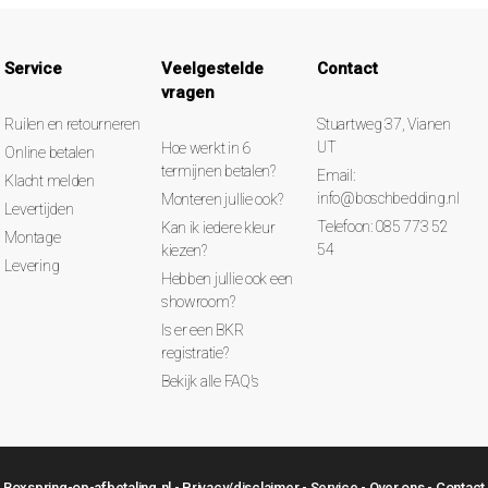
Service
Veelgestelde
Contact
vragen
Ruilen en retourneren
Stuartweg 37, Vianen
UT
Hoe werkt in 6
Online betalen
termijnen betalen?
Email:
Klacht melden
info@boschbedding.nl
Monteren jullie ook?
Levertijden
Telefoon: 085 773 52
Kan ik iedere kleur
Montage
54
kiezen?
Levering
Hebben jullie ook een
showroom?
Is er een BKR
registratie?
Bekijk alle FAQ's
Boxspring-op-afbetaling.nl -
Privacy/disclaimer
-
Service
-
Over ons
-
Contact