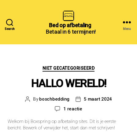
Bed
Bed op afbetaling
Search
Menu
Betaal in 6 termijnen!
op
afbetaling
Categories
NIET GECATEGORISEERD
HALLO WERELD!
By
boschbedding
5 maart 2024
Post
Post
author
date
op
1 reactie
Hallo
Welkom bij
Boxspring op afbetaling sites
. Dit is je eerste
wereld!
bericht. Bewerk of verwijder het, start dan met schrijven!