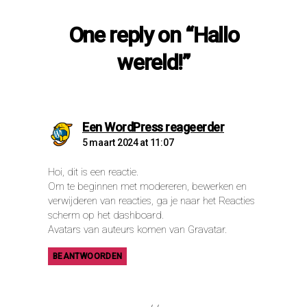
One reply on “Hallo
wereld!”
says:
Een WordPress reageerder
5 maart 2024 at 11:07
Hoi, dit is een reactie.
Om te beginnen met modereren, bewerken en
verwijderen van reacties, ga je naar het Reacties
scherm op het dashboard.
Avatars van auteurs komen van
Gravatar
.
BEANTWOORDEN