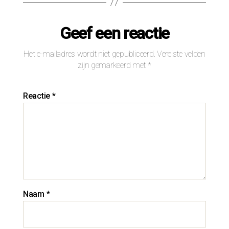
Geef een reactie
Het e-mailadres wordt niet gepubliceerd.
Vereiste velden
zijn gemarkeerd met
*
Reactie
*
Naam
*